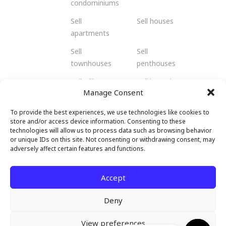
condominiums
Sell
Sell houses
apartments
Sell
Sell
townhouses
penthouses
Sell offices
Sell bungalows
Manage Consent
Sell flats
Sell residents
To provide the best experiences, we use technologies like cookies to
Sell
Sell retail
store and/or access device information. Consenting to these
shophouses
spaces
technologies will allow us to process data such as browsing behavior
or unique IDs on this site. Not consenting or withdrawing consent, may
Sell
Sell hotels and
adversely affect certain features and functions.
warehouses
resorts
and factories
Accept
Deny
View preferences
© 2026 Malendo Property. All rights