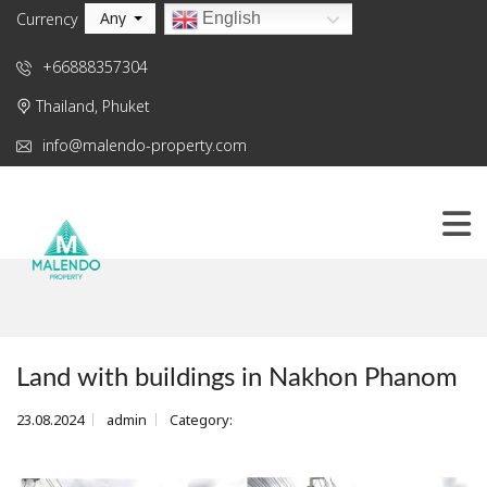
Any
English
Currency
+66888357304
Thailand, Phuket
info@malendo-property.com
Land with buildings in Nakhon Phanom
23.08.2024
admin
Category: