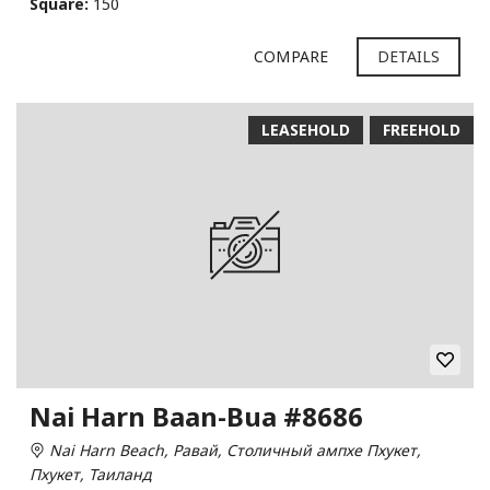
Square:
150
COMPARE
DETAILS
LEASEHOLD
FREEHOLD
Nai Harn Baan-Bua #8686
Nai Harn Beach, Равай, Столичный ампхе Пхукет,
Пхукет, Таиланд