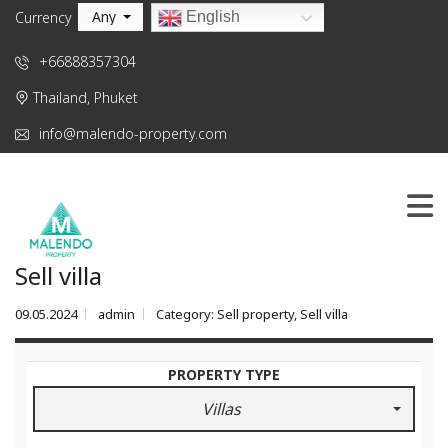
Any
English
Currency
+66888357304
Thailand, Phuket
info@malendo-property.com
Sell villa
09.05.2024
admin
Category:
Sell property
,
Sell villa
PROPERTY TYPE
Villas