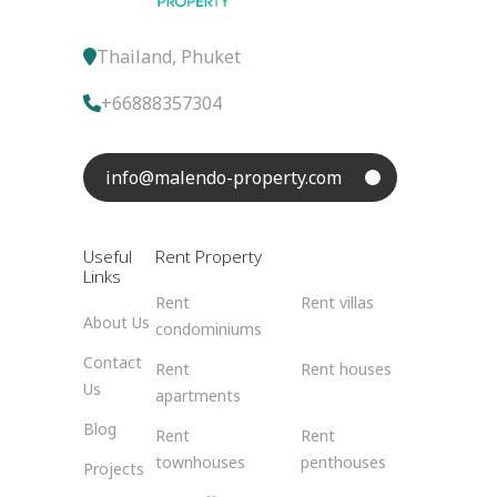
Thailand, Phuket
+66888357304
info@malendo-property.com
Useful
Rent Property
Links
Rent
Rent villas
About Us
condominiums
Contact
Rent
Rent houses
Us
apartments
Blog
Rent
Rent
townhouses
penthouses
Projects